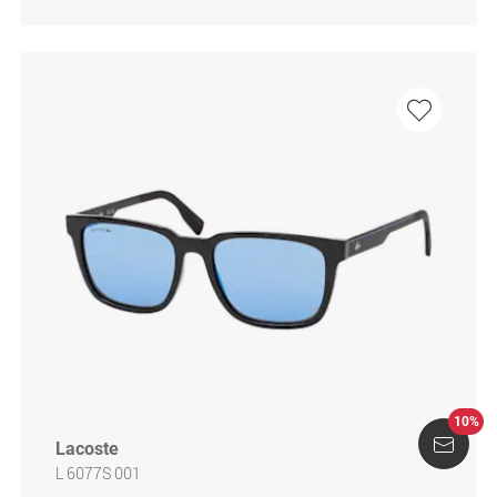
10%
Lacoste
L 6077S 001