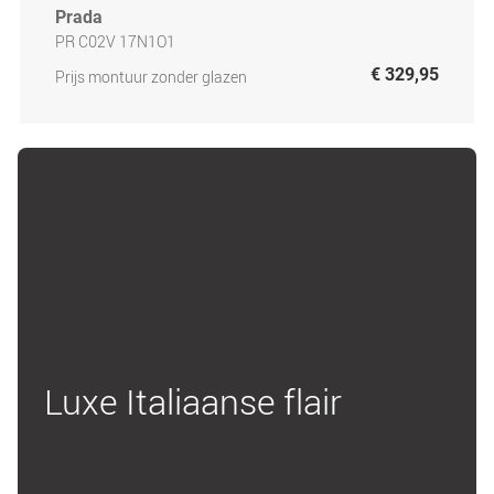
Prada
PR C02V 17N1O1
€ 329,95
Prijs montuur zonder glazen
Luxe Italiaanse flair