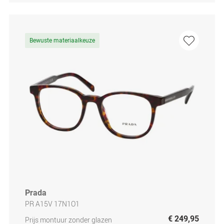
Bewuste materiaalkeuze
Prada
PR A15V 17N1O1
€ 249,95
Prijs montuur zonder glazen