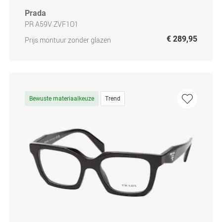
Prada
PR A59V ZVF1O1
€ 289,95
Prijs montuur zonder glazen
Bewuste materiaalkeuze
Trend