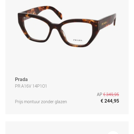
Prada
PR A16V 14P1O1
AP
€ 349,95
€ 244,95
Prijs montuur zonder glazen