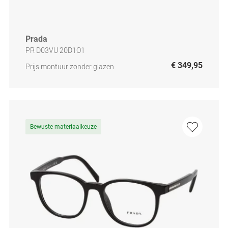
Prada
PR D03VU 20D1O1
€ 349,95
Prijs montuur zonder glazen
Bewuste materiaalkeuze