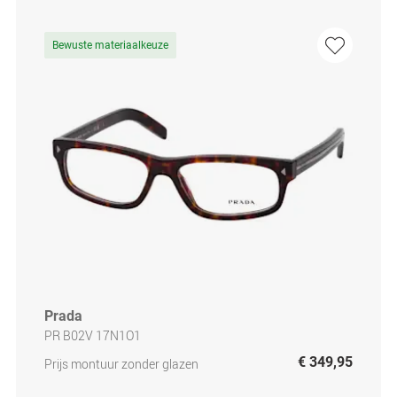
Bewuste materiaalkeuze
Prada
PR B02V 17N1O1
€ 349,95
Prijs montuur zonder glazen