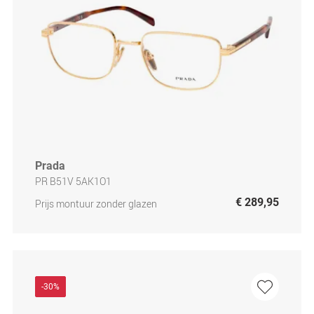
Prada
PR B51V 5AK1O1
€ 289,95
Prijs montuur zonder glazen
-30%