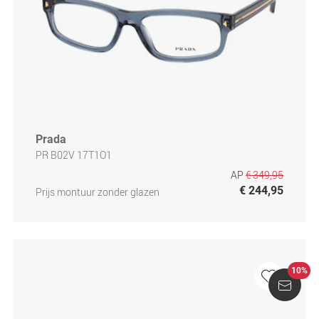
Prada
PR B02V 17T1O1
AP
€ 349,95
€ 244,95
Prijs montuur zonder glazen
10%