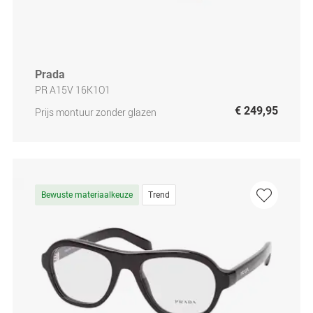
Prada
PR A15V 16K1O1
€ 249,95
Prijs montuur zonder glazen
Bewuste materiaalkeuze
Trend