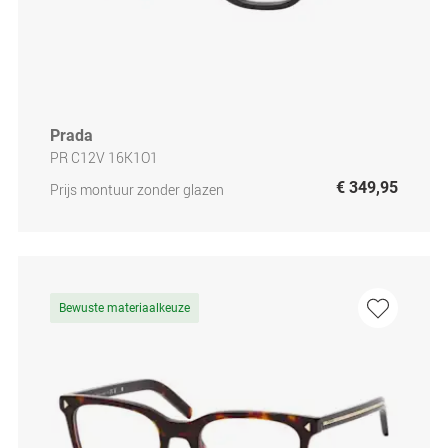
Prada
PR C12V 16K1O1
€ 349,95
Prijs montuur zonder glazen
Bewuste materiaalkeuze