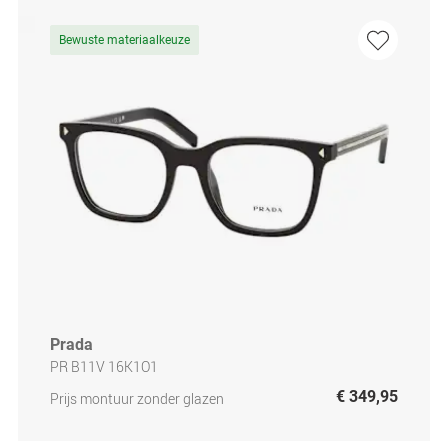
Bewuste materiaalkeuze
Prada
PR B11V 16K1O1
€ 349,95
Prijs montuur zonder glazen