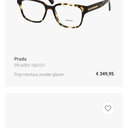
Prada
PR A09V 16O1O1
€ 349,95
Prijs montuur zonder glazen