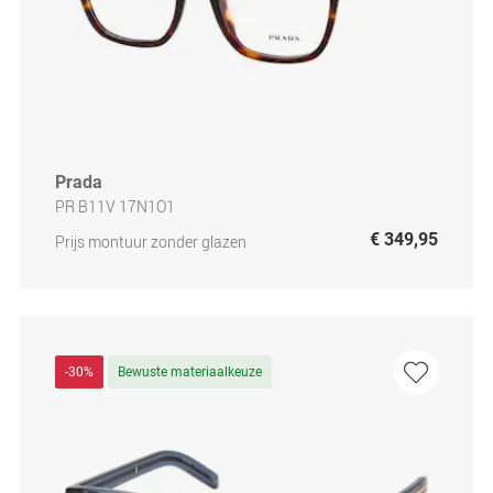
Prada
PR B11V 17N1O1
€ 349,95
Prijs montuur zonder glazen
-30%
Bewuste materiaalkeuze