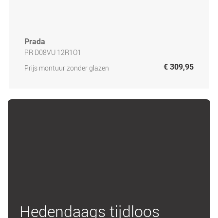
Prada
PR D08VU 12R1O1
€ 309,95
Prijs montuur zonder glazen
Hedendaags tijdloos