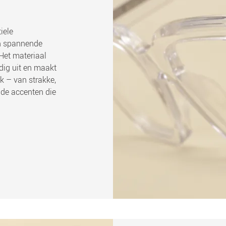
iele
en spannende
 Het materiaal
dig uit en maakt
k – van strakke,
nde accenten die