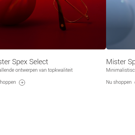
ter Spex Select​
Mister Sp
llende ontwerpen van topkwaliteit
Minimalistis
shoppen
Nu shoppen