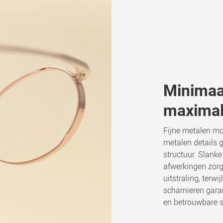
Minimaa
maximale
Fijne metalen mo
metalen details g
structuur. Slanke
afwerkingen zorg
uitstraling, terw
scharnieren gar
en betrouwbare sta