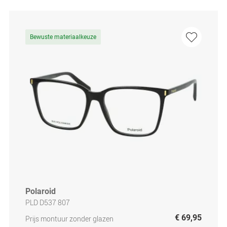
Bewuste materiaalkeuze
Polaroid
PLD D537 807
€ 69,95
Prijs montuur zonder glazen