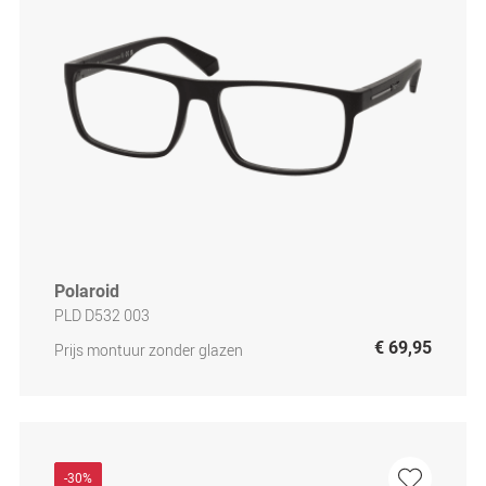
Polaroid
PLD D532 003
€ 69,95
Prijs montuur zonder glazen
-30%