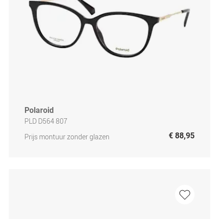
Polaroid
PLD D564 807
€ 88,95
Prijs montuur zonder glazen