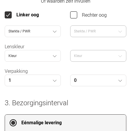
Of waarden zelf invullen
Rechter oog
Linker oog
Sterkte / PWR
Sterkte / PWR
Lenskleur
Kleur
Kleur
Verpakking
1
0
3. Bezorgingsinterval
Eénmalige levering