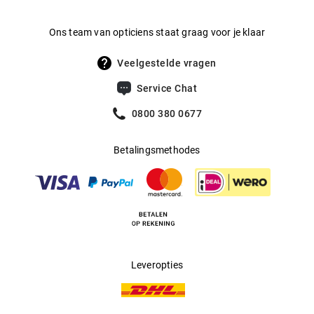
De TrueLens All-in-1-Advanced Travel verpakking bestaat
Ons team van opticiens staat graag voor je klaar
uit een flesje van 60 ml en een lenshouder om je lenzen in
Veelgestelde vragen
te bewaren.
Service Chat
0800 380 0677
Betalingsmethodes
Leveropties