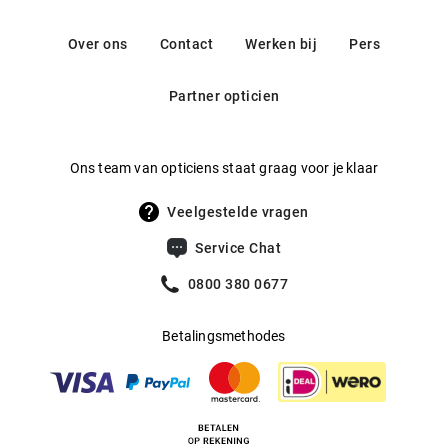
optreedt. Van eenvoudig tot opvallend, van gekleurd tot
Contact: service@misterspex.de
Gewicht
:
22 g
eenkleurig: voor ieder wat wils! Kortom: een collectie die
Over ons
Contact
Werken bij
Pers
voldoet aan uw wensen.
Multifocaal
:
Ja
Partner opticien
Producent
:
Aoyama Optical Germany GmbH
Ons team van opticiens staat graag voor je klaar
Veelgestelde vragen
Service Chat
0800 380 0677
Betalingsmethodes