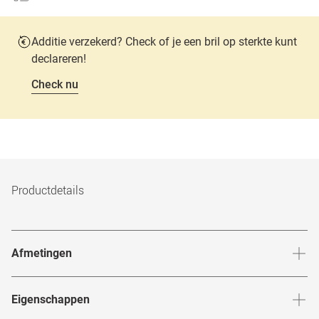
Additie verzekerd? Check of je een bril op sterkte kunt
declareren!
Check nu
Productdetails
Afmetingen
Breedte neusbrug
:
20
mm
Hoogte 
Eigenschappen