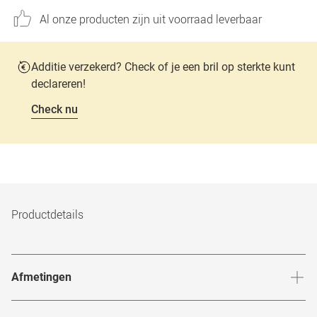
Al onze producten zijn uit voorraad leverbaar
Additie verzekerd? Check of je een bril op sterkte kunt
declareren!
Check nu
Productdetails
Afmetingen
Breedte neusbrug
:
19
mm
Hoogte 