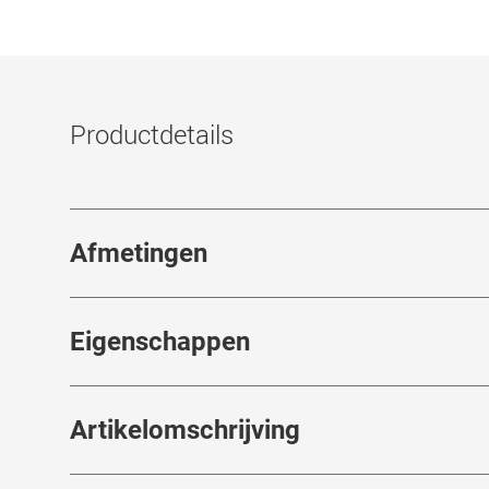
Productdetails
Afmetingen
Breedte neusbrug
:
21
mm
Eigenschappen
Merk
:
WOOD FELLAS
Artikelomschrijving
Artikelnummer
:
6770568