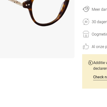
Meer dan 
30 dagen
Oogmetin
Al onze p
Additie 
declarer
Check n