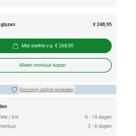
 glazen
€ 248,95
Met sterkte v.a. € 268,90
Alleen montuur kopen
Risicovrij online winkelen
jden
kte / tint
6 - 14 dagen
montuur
3 - 6 dagen