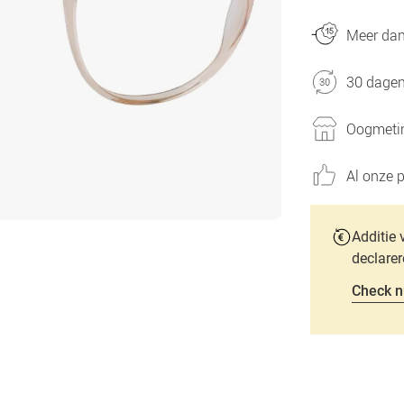
Meer dan 
30 dagen
Oogmetin
Al onze p
Additie 
declarer
Check n