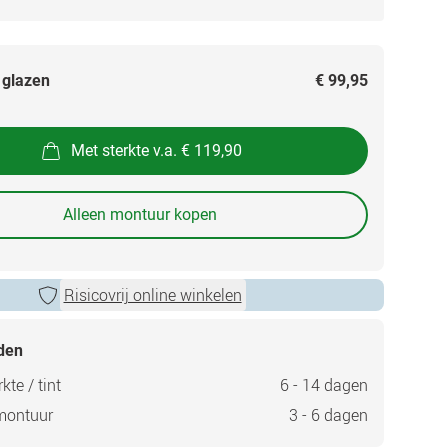
 glazen
€ 99,95
Met sterkte v.a. € 119,90
Alleen montuur kopen
Risicovrij online winkelen
jden
kte / tint
6 - 14 dagen
montuur
3 - 6 dagen