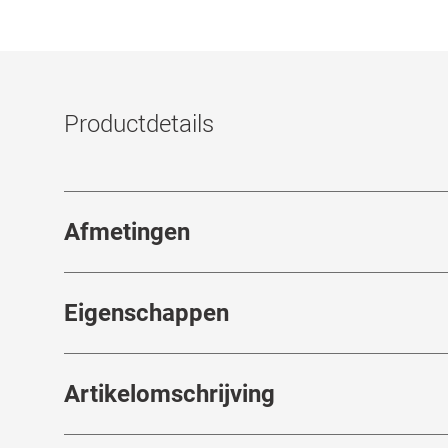
Productdetails
Afmetingen
Breedte neusbrug
:
18
mm
Eigenschappen
Merk
:
Mister Spex Collection
Artikelomschrijving
Artikelnummer
:
6841828