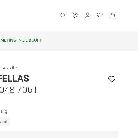
METING IN DE BUURT
LAS Brillen
FELLAS
048 7061
urig
raad