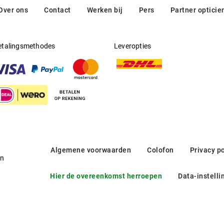
Over ons
Contact
Werken bij
Pers
Partner opticie
etalingsmethodes
Leveropties
Algemene voorwaarden
Colofon
Privacy po
en
Hier de overeenkomst herroepen
Data-instelli
Palm Op
OPT