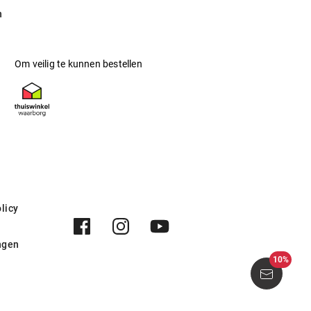
n
Om veilig te kunnen bestellen
licy
ngen
10%
tical Eco Spotted Havana