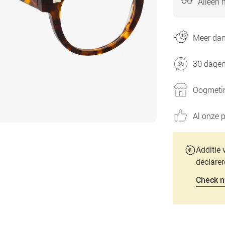
Alleen 
Meer dan 
30 dagen
Oogmetin
Al onze p
Additie 
declarer
Check n