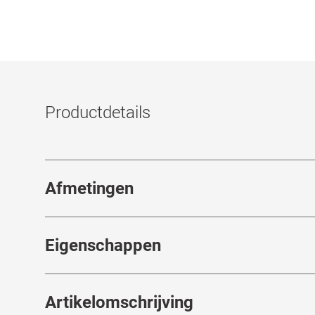
Productdetails
Afmetingen
Breedte neusbrug
:
21
mm
Eigenschappen
Merk
:
TBD Eyewear
Artikelomschrijving