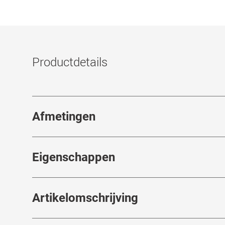
Productdetails
Afmetingen
Breedte neusbrug
:
18
mm
Eigenschappen
Merk
:
Smart Collection
Artikelomschrijving
Artikelnummer
:
7134063