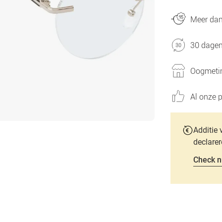
Meer dan 
30 dagen
Oogmetin
Al onze p
Additie 
declarer
Check n