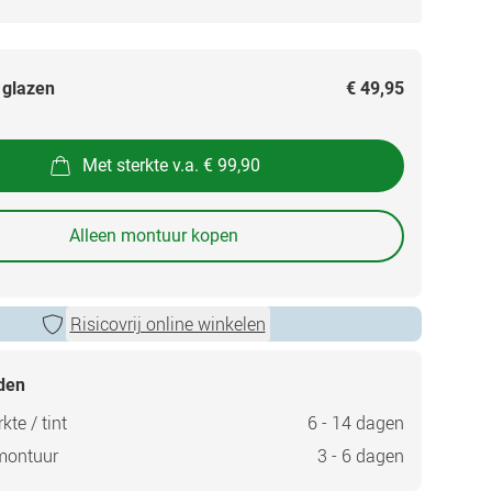
 glazen
€ 49,95
Met sterkte v.a. € 99,90
Alleen montuur kopen
Risicovrij online winkelen
jden
kte / tint
6 - 14 dagen
montuur
3 - 6 dagen