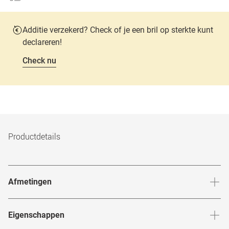
Additie verzekerd? Check of je een bril op sterkte kunt
declareren!
Check nu
Productdetails
Afmetingen
Breedte neusbrug
:
17
mm
Hoogte 
Eigenschappen