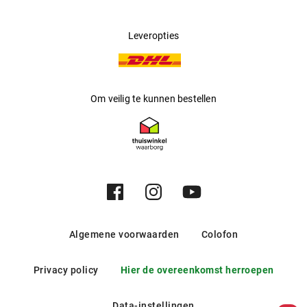
"Honderd procent natuurlijk" is hun credo, waar ze zich
volledig op wijden om een eerlijke en duurzame productie
Leveropties
te behouden.
Om veilig te kunnen bestellen
Algemene voorwaarden
Colofon
Privacy policy
Hier de overeenkomst herroepen
Data-instellingen