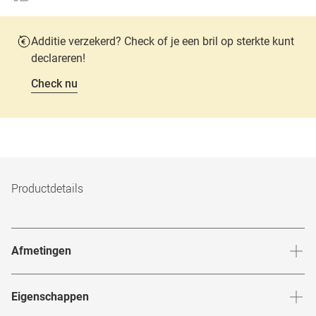
Additie verzekerd? Check of je een bril op sterkte kunt
declareren!
Check nu
Productdetails
Afmetingen
Breedte neusbrug
:
18
mm
Hoogte 
Eigenschappen