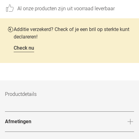
Al onze producten zijn uit voorraad leverbaar
Additie verzekerd? Check of je een bril op sterkte kunt
declareren!
Check nu
Productdetails
Afmetingen
Breedte neusbrug
:
15
mm
Hoogte 