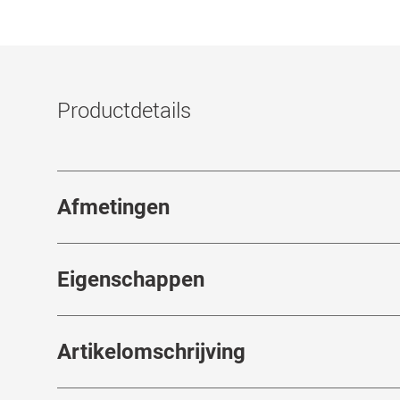
Productdetails
Afmetingen
Breedte neusbrug
:
17
mm
Eigenschappen
Merk
:
Mister Spex Collection
Artikelomschrijving
Artikelnummer
:
7523481