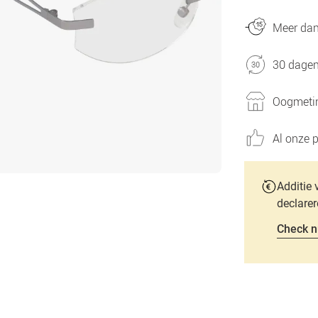
Meer dan 
30 dagen
Oogmetin
Al onze p
Additie 
declarer
Check n