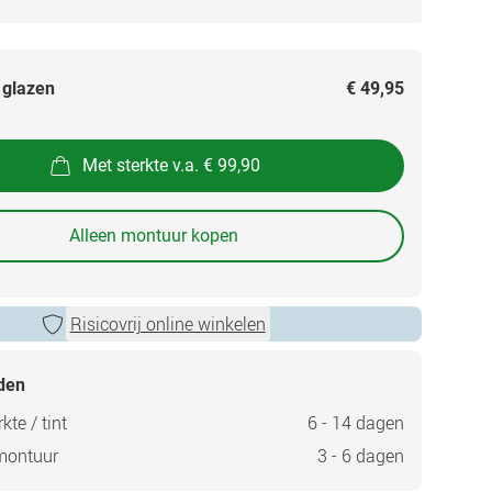
 glazen
€ 49,95
Met sterkte v.a. € 99,90
Alleen montuur kopen
Risicovrij online winkelen
jden
kte / tint
6 - 14 dagen
montuur
3 - 6 dagen