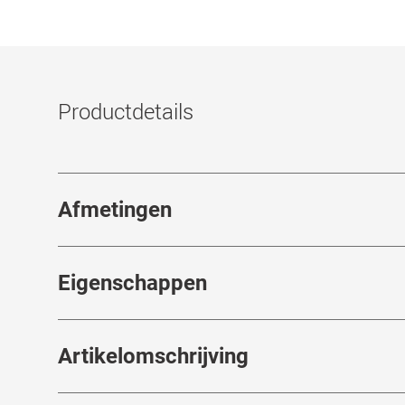
Productdetails
Afmetingen
Breedte neusbrug
:
21
mm
Eigenschappen
Merk
:
Mister Spex Collection
Artikelomschrijving
Artikelnummer
:
7733076