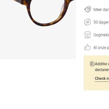
Meer dan 
30 dagen
Oogmetin
Al onze p
Additie 
declarer
Check n