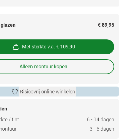
 glazen
€ 89,95
Met sterkte v.a. € 109,90
Alleen montuur kopen
Risicovrij online winkelen
jden
kte / tint
6 - 14 dagen
montuur
3 - 6 dagen