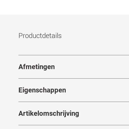
Productdetails
Afmetingen
Breedte neusbrug
:
18
mm
Eigenschappen
Merk
:
Mister Spex Collection
Artikelomschrijving
Artikelnummer
:
7801741