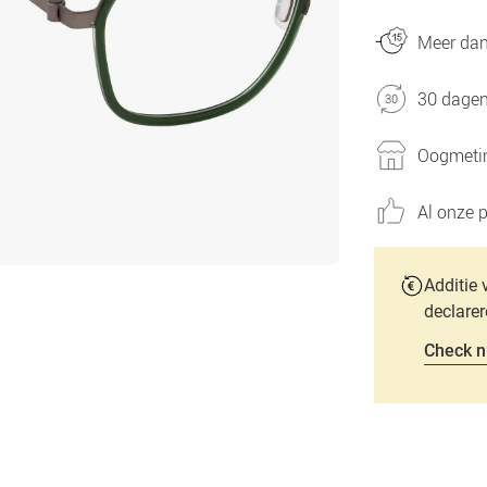
Meer dan 
30 dagen
Oogmetin
Al onze p
Additie 
declarer
Check n