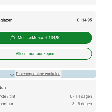
 glazen
€ 114,95
Met sterkte v.a. € 134,90
Alleen montuur kopen
Risicovrij online winkelen
jden
kte / tint
6 - 14 dagen
montuur
3 - 6 dagen