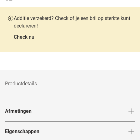
Additie verzekerd? Check of je een bril op sterkte kunt
declareren!
Check nu
Productdetails
Afmetingen
Breedte neusbrug
:
20
mm
Hoogte 
Eigenschappen