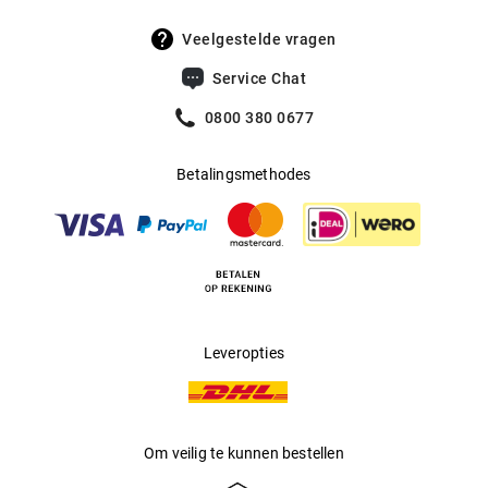
jouw favoriete Nike model. Wie succes wil hebben, mag
niet te lang wachten, dus: Just do it!
Veelgestelde vragen
Service Chat
0800 380 0677
Betalingsmethodes
Leveropties
Om veilig te kunnen bestellen