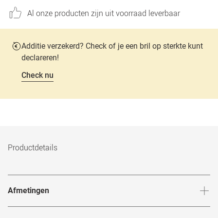
Al onze producten zijn uit voorraad leverbaar
Additie verzekerd? Check of je een bril op sterkte kunt
declareren!
Check nu
Productdetails
Afmetingen
Breedte neusbrug
:
19
mm
Hoogte 