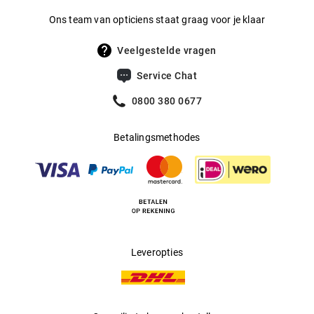
van meer dan 100 jaar en heel veel passie, vallen de
Ons team van opticiens staat graag voor je klaar
producten op door hun jeugdige frisheid. Je krijgt er
spontaan Italiaanse levenslust van!
Veelgestelde vragen
Service Chat
0800 380 0677
Betalingsmethodes
Leveropties