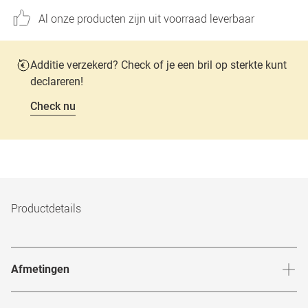
Al onze producten zijn uit voorraad leverbaar
Additie verzekerd? Check of je een bril op sterkte kunt
declareren!
Check nu
Productdetails
Afmetingen
Breedte neusbrug
:
22
mm
Hoogte 