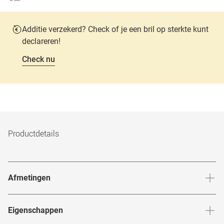
Additie verzekerd? Check of je een bril op sterkte kunt
declareren!
Check nu
Productdetails
Afmetingen
Breedte neusbrug
:
21
mm
Hoogte 
Eigenschappen