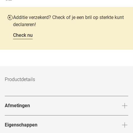
Additie verzekerd? Check of je een bril op sterkte kunt
declareren!
Check nu
Productdetails
Afmetingen
Breedte neusbrug
:
17
mm
Hoogte 
Eigenschappen