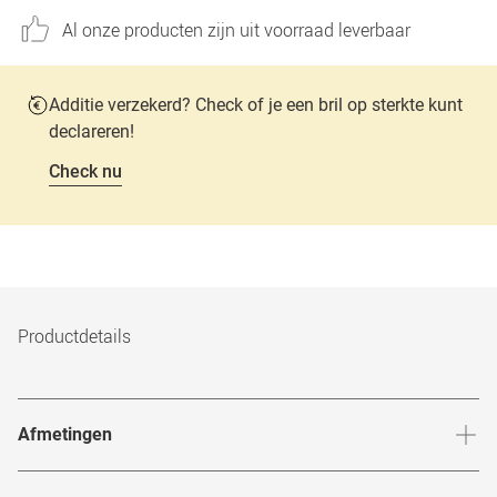
Al onze producten zijn uit voorraad leverbaar
Additie verzekerd? Check of je een bril op sterkte kunt
declareren!
Check nu
Productdetails
Afmetingen
Breedte neusbrug
:
15
mm
Hoogte 