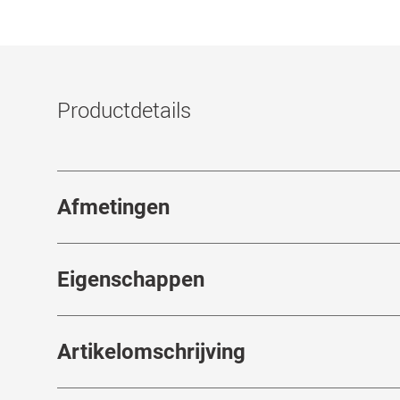
Productdetails
Afmetingen
Breedte neusbrug
:
17
mm
Eigenschappen
Merk
:
Mister Spex Collection
Artikelomschrijving
Artikelnummer
:
7994775