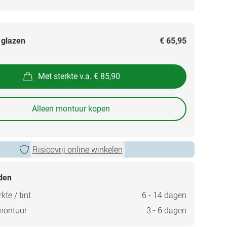
 glazen
€ 65,95
Met sterkte v.a. € 85,90
Alleen montuur kopen
Risicovrij online winkelen
jden
kte / tint
6 - 14 dagen
montuur
3 - 6 dagen