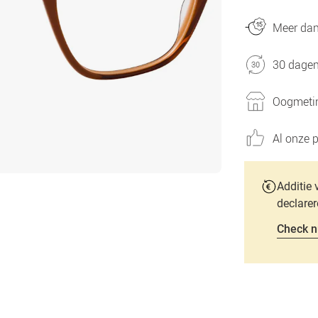
Meer dan 
30 dagen
Oogmetin
Al onze p
Additie 
declarer
Check n