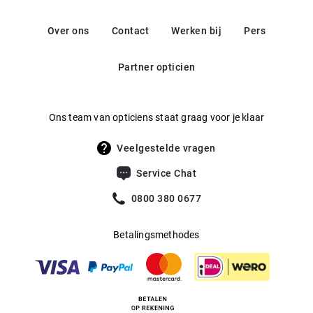
Montblanc inspireren door hun hoogwaardige afwerking en
Contact: contactus@keringeyewear.com
Gewicht
:
21 g
tijdloos, elegant design. Elke bril heeft een exclusieve touch
Over ons
Contact
Werken bij
Pers
en geeft je een stijlvolle, klassieke look.
Multifocaal
:
Ja
Partner opticien
Producent
:
Kering Eyewear DACH GmbH
Ons team van opticiens staat graag voor je klaar
Veelgestelde vragen
Service Chat
0800 380 0677
Betalingsmethodes