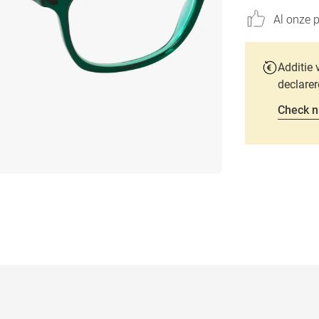
Al onze p
Additie 
declarer
Check n