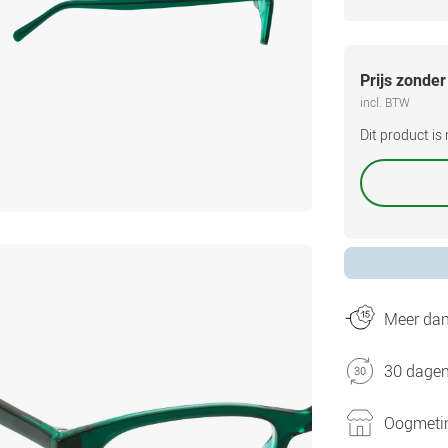
Prijs zonder
incl. BTW
Dit product i
Meer dan 
30 dagen
Oogmetin