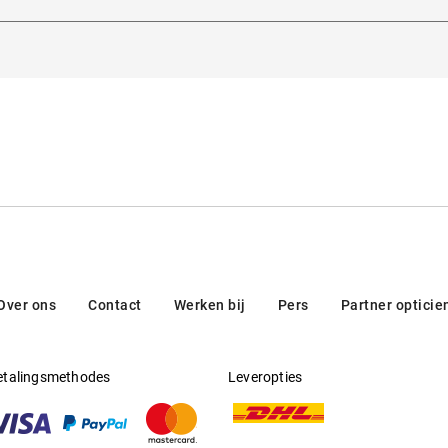
 het beste Italiaanse vakmanschap, dat wordt aangevuld met mo
m, Italië
ig met de hand gemaakt in Italië en zijn hoogwaardig en exclusief
nt.
Over ons
Contact
Werken bij
Pers
Partner opticie
etalingsmethodes
Leveropties