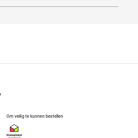
derne, hoogwaardige materialen en
. Kortom: het ideale accessoire voor iedereen
n
Om veilig te kunnen bestellen