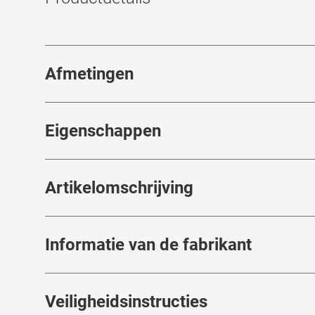
Afmetingen
Breedte neusbrug
:
18
mm
Eigenschappen
Merk
:
L.G.R
Typ
Artikelomschrijving
Artikelnummer
:
7098502
Spr
Kleur montuur
:
Groen
Gew
L.G.R
Informatie van de fabrikant
Materiaal montuur
:
Kunststof
Mult
Het topmerk
combineert de avontuurli
L.G.R.
Montuurbreedte
:
137
mm
Vorm montuur
naamgever Luca Gnecchi Ruscone zet met het m
:
Vierkant
Pro
Informatie van de fabrikant volgens de EU-
Veiligheidsinstructies