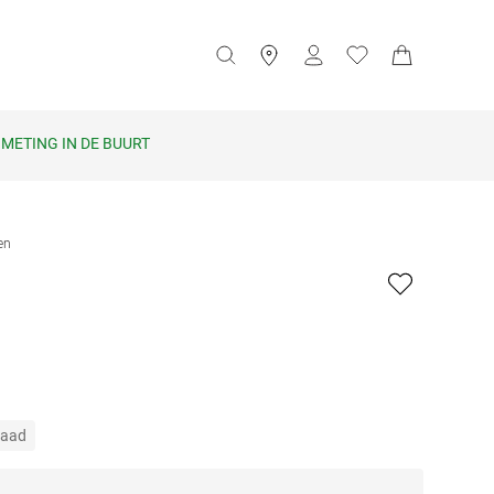
METING IN DE BUURT
len
raad