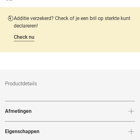
Additie verzekerd? Check of je een bril op sterkte kunt
declareren!
Check nu
Productdetails
Afmetingen
Breedte neusbrug
:
15
mm
Hoogte 
Eigenschappen