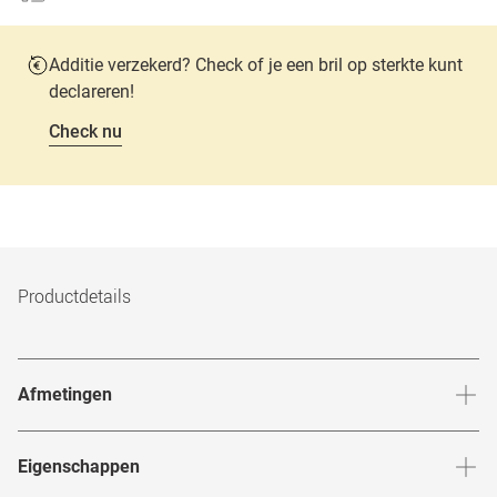
Additie verzekerd? Check of je een bril op sterkte kunt
declareren!
Check nu
Productdetails
Afmetingen
Breedte neusbrug
:
18
mm
Hoogte 
Eigenschappen