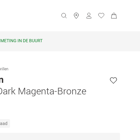
METING IN DE BUURT
rillen
in
Dark Magenta-Bronze
raad