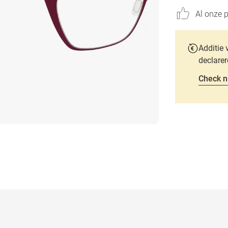
Al onze p
Additie 
declarer
Check n