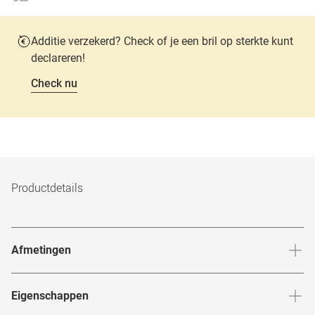
Additie verzekerd? Check of je een bril op sterkte kunt
declareren!
Check nu
Productdetails
Afmetingen
Breedte neusbrug
:
17
mm
Hoogte 
Eigenschappen