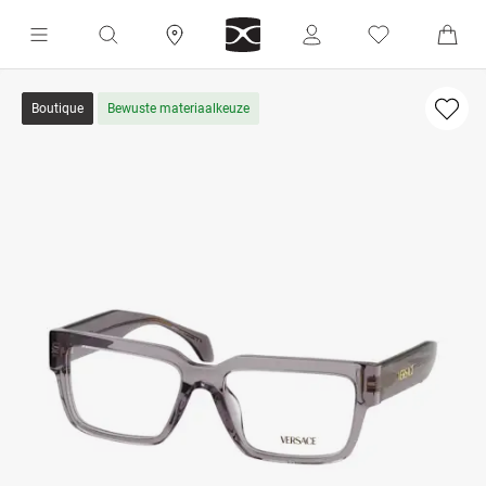
Boutique
Bewuste materiaalkeuze