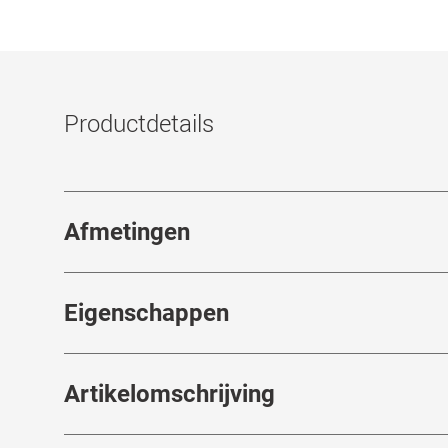
Productdetails
Afmetingen
Breedte neusbrug
:
16
mm
Eigenschappen
Merk
:
Off-White
Artikelomschrijving
Artikelnummer
:
7708011