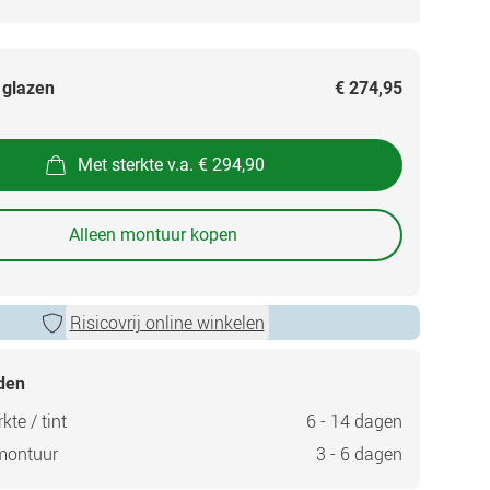
 glazen
€ 274,95
Met sterkte v.a. € 294,90
Alleen montuur kopen
Risicovrij online winkelen
jden
kte / tint
6 - 14 dagen
montuur
3 - 6 dagen