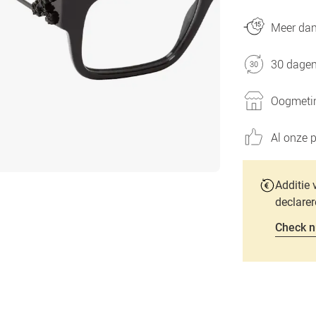
Meer dan 
30 dagen
Oogmetin
Al onze p
Additie 
declarer
Check n