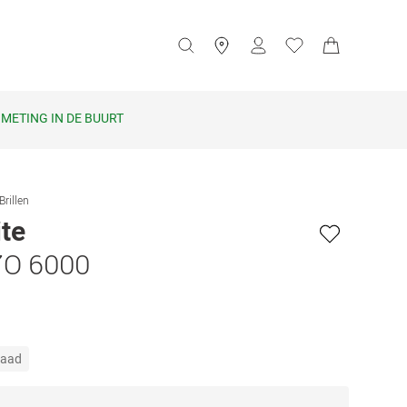
METING IN DE BUURT
Brillen
te
O 6000
raad