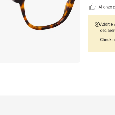
Al onze p
Additie 
declarer
Check n