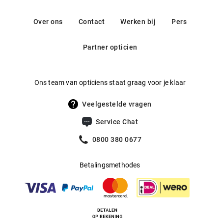
Montblanc inspireren door hun hoogwaardige afwerking en
Contact: contactus@keringeyewear.com
Gewicht
:
25 g
tijdloos, elegant design. Elke bril heeft een exclusieve touch
Over ons
Contact
Werken bij
Pers
en geeft je een stijlvolle, klassieke look.
Multifocaal
:
Ja
Partner opticien
Producent
:
Kering Eyewear DACH GmbH
Ons team van opticiens staat graag voor je klaar
Veelgestelde vragen
Service Chat
0800 380 0677
Betalingsmethodes