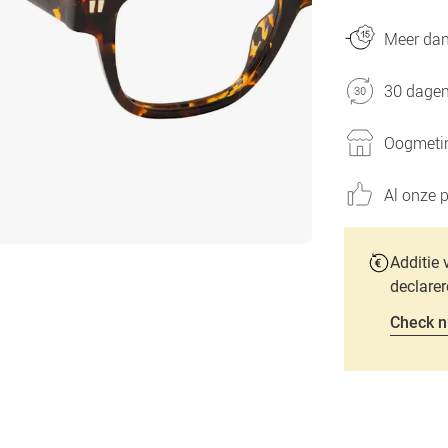
Meer dan 
30 dagen
Oogmetin
Al onze p
Additie 
declarer
Check n