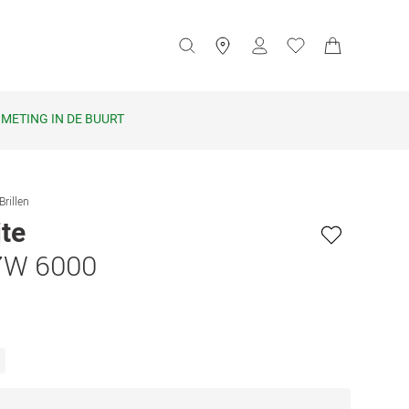
METING IN DE BUURT
Brillen
te
7W 6000