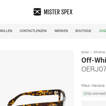
RILLEN
CONTACTLENZEN
MERKEN
BOUTIQUE
OOG
Brillen
Off-White 
Off-Whi
OERJ0
Kleur:
Havana
Op voorraad