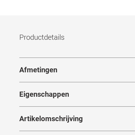
Productdetails
Afmetingen
Breedte neusbrug
:
18
mm
Eigenschappen
Merk
:
Off-White
Typ
Artikelomschrijving
Artikelnummer
:
7913839
Spr