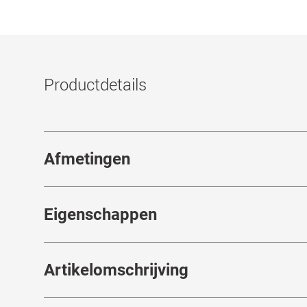
Productdetails
Afmetingen
Breedte neusbrug
:
16
mm
Eigenschappen
Merk
:
Saint Laurent
Artikelomschrijving
Artikelnummer
:
7944376