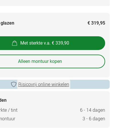
 glazen
€ 319,95
Met sterkte v.a. € 339,90
Alleen montuur kopen
Risicovrij online winkelen
jden
kte / tint
6 - 14 dagen
montuur
3 - 6 dagen