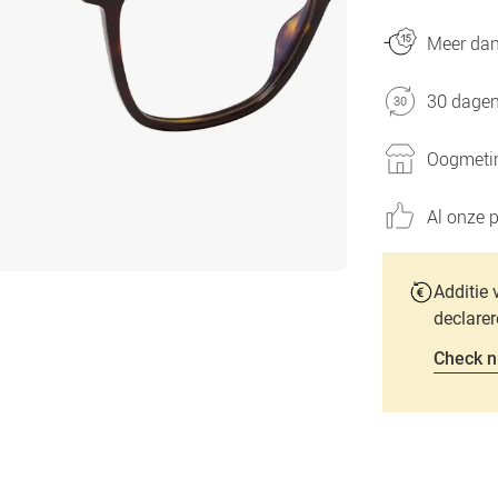
Meer dan 
30 dagen
Oogmetin
Al onze p
Additie 
declarer
Check n