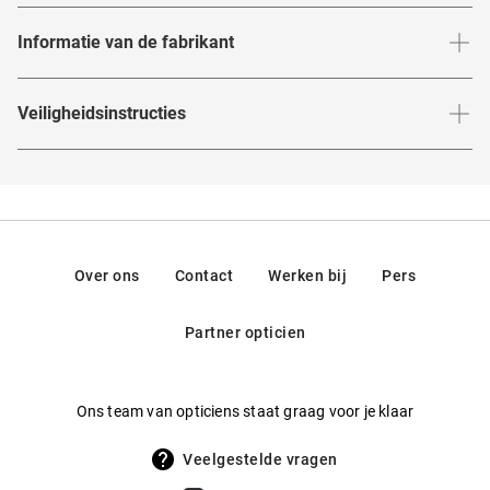
Informatie van de fabrikant
Informatie van de fabrikant volgens de EU-
Veiligheidsinstructies
productveiligheidsverordening (GPSR)
:
Merk
:
CO Optical
Je kunt de
veiligheidsinstructies
hier vinden.
Fabrikant
:
Mister Spex, Hermann-Blankenstein-Straße 24,
10249, Berlin, Duitsland
Contact: service@misterspex.de
Over ons
Contact
Werken bij
Pers
Partner opticien
Ons team van opticiens staat graag voor je klaar
Veelgestelde vragen