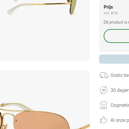
Prijs
incl. BTW
Dit product i
Gratis be
30 dagen
Oogmetin
Al onze p