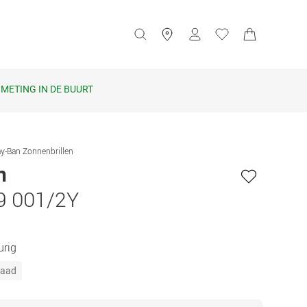
METING IN DE BUURT
y-Ban Zonnenbrillen
n
9 001/2Y
urig
raad