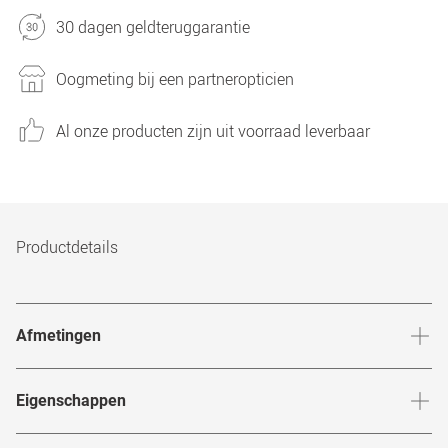
30 dagen geldteruggarantie
Oogmeting bij een partneropticien
Al onze producten zijn uit voorraad leverbaar
Productdetails
Afmetingen
Breedte neusbrug
:
18
mm
Hoogte 
Eigenschappen