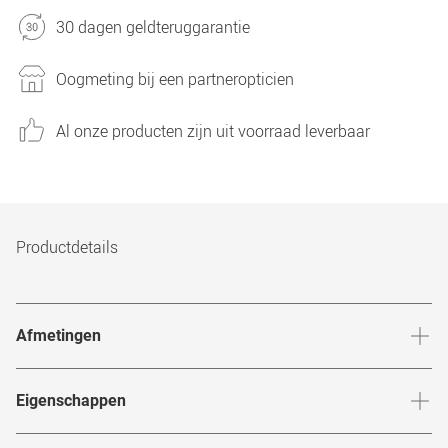
30 dagen geldteruggarantie
Oogmeting bij een partneropticien
Al onze producten zijn uit voorraad leverbaar
Productdetails
Afmetingen
Breedte neusbrug
:
21
mm
Hoogte 
Eigenschappen