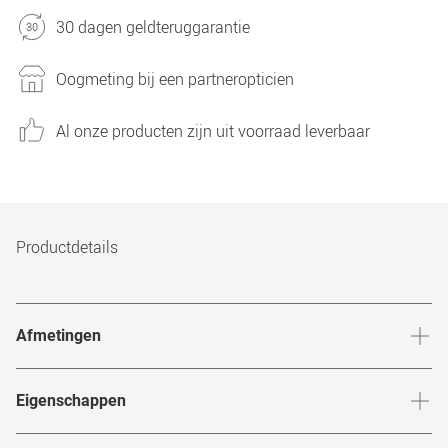
30 dagen geldteruggarantie
Oogmeting bij een partneropticien
Al onze producten zijn uit voorraad leverbaar
Productdetails
Afmetingen
Breedte neusbrug
:
20
mm
Hoogte 
Eigenschappen