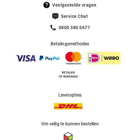
UV400 Filter
:
Ja
Veelgestelde vragen
Filtercategorie
:
3 (Lichtdoorlatendheid 8% - 18%):
Service Chat
Beschermt tegen intense
zonnestraling op het strand, in de
0800 380 0677
bergen en in Zuid-Europese landen.
Betalingsmethodes
Multifocaal
:
Ja
Producent
:
blacknovum
Leveropties
Om veilig te kunnen bestellen