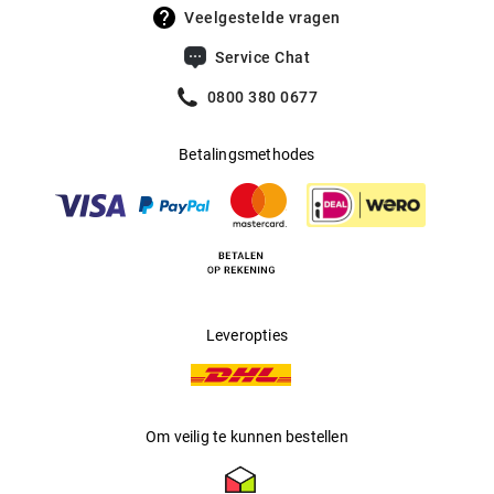
UV400 Filter
:
Ja
Veelgestelde vragen
Filtercategorie
:
3 (Lichtdoorlatendheid 8% - 18%):
Service Chat
Beschermt tegen intense
zonnestraling op het strand, in de
0800 380 0677
bergen en in Zuid-Europese landen.
Betalingsmethodes
Multifocaal
:
Ja
Producent
:
Aoyama Optical Germany GmbH
Leveropties
Om veilig te kunnen bestellen