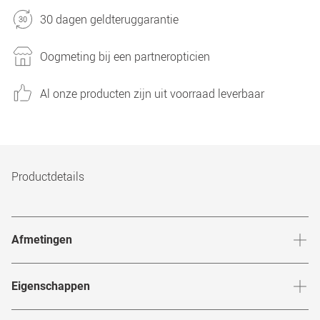
30 dagen geldteruggarantie
Oogmeting bij een partneropticien
Al onze producten zijn uit voorraad leverbaar
Productdetails
Afmetingen
Breedte neusbrug
:
18
mm
Hoogte 
Eigenschappen