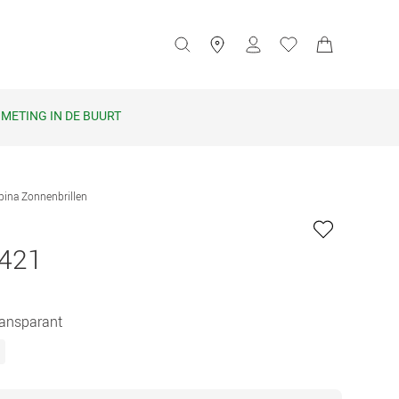
METING IN DE BUURT
pina Zonnenbrillen
 421
Transparant