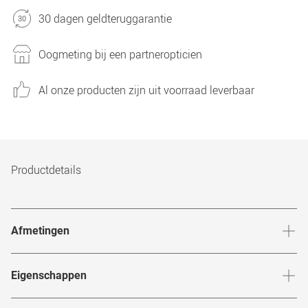
30 dagen geldteruggarantie
Oogmeting bij een partneropticien
Al onze producten zijn uit voorraad leverbaar
Productdetails
Afmetingen
Breedte neusbrug
:
17
mm
Hoogte 
Eigenschappen