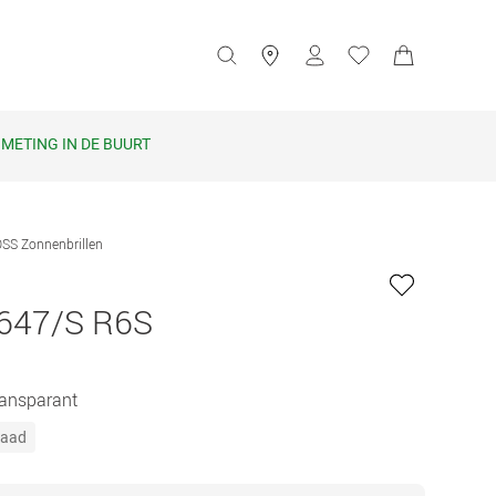
METING IN DE BUURT
SS Zonnenbrillen
647/S R6S
Transparant
raad