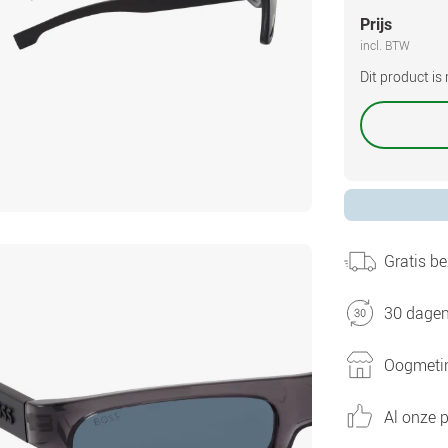
Prijs
incl. BTW
Dit product i
Gratis be
30 dagen
Oogmetin
Al onze p