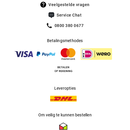
UV400 Filter
:
Ja
een fashion statement.
Veelgestelde vragen
Filtercategorie
:
3 (Lichtdoorlatendheid 8% - 18%):
Service Chat
Beschermt tegen intense
zonnestraling op het strand, in de
0800 380 0677
bergen en in Zuid-Europese landen.
Betalingsmethodes
Multifocaal
:
Ja
Producent
:
Safilo GmbH
Leveropties
Om veilig te kunnen bestellen