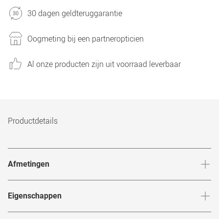
30 dagen geldteruggarantie
Oogmeting bij een partneropticien
Al onze producten zijn uit voorraad leverbaar
Productdetails
Afmetingen
Breedte neusbrug
:
20
mm
Hoogte 
Eigenschappen