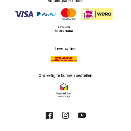
Betalingsmethodes
Multifocaal
:
Nee
Producent
:
Kering Eyewear DACH GmbH
Leveropties
Om veilig te kunnen bestellen